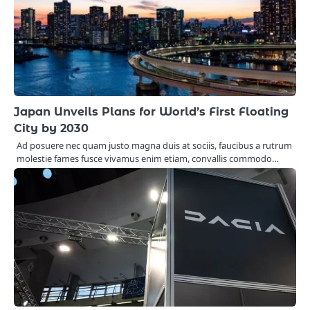
Japan Unveils Plans for World’s First Floating
City by 2030
Ad posuere nec quam justo magna duis at sociis, faucibus a rutrum
molestie fames fusce vivamus enim etiam, convallis commodo…