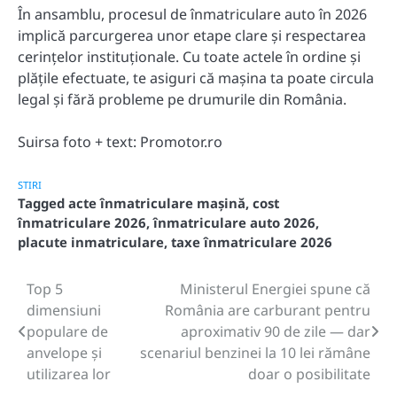
În ansamblu, procesul de înmatriculare auto în 2026
implică parcurgerea unor etape clare și respectarea
cerințelor instituționale. Cu toate actele în ordine și
plățile efectuate, te asiguri că mașina ta poate circula
legal și fără probleme pe drumurile din România.
Suirsa foto + text: Promotor.ro
STIRI
Tagged
acte înmatriculare mașină
,
cost
înmatriculare 2026
,
înmatriculare auto 2026
,
placute inmatriculare
,
taxe înmatriculare 2026
Top 5
Ministerul Energiei spune că
Post
dimensiuni
România are carburant pentru
navigation
populare de
aproximativ 90 de zile — dar
anvelope și
scenariul benzinei la 10 lei rămâne
utilizarea lor
doar o posibilitate