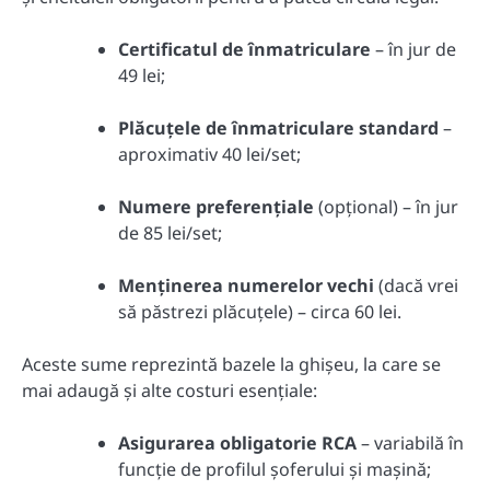
Certificatul de înmatriculare
– în jur de
49 lei;
Plăcuțele de înmatriculare standard
–
aproximativ 40 lei/set;
Numere preferențiale
(opțional) – în jur
de 85 lei/set;
Menținerea numerelor vechi
(dacă vrei
să păstrezi plăcuțele) – circa 60 lei.
Aceste sume reprezintă bazele la ghișeu, la care se
mai adaugă și alte costuri esențiale:
Asigurarea obligatorie RCA
– variabilă în
funcție de profilul șoferului și mașină;