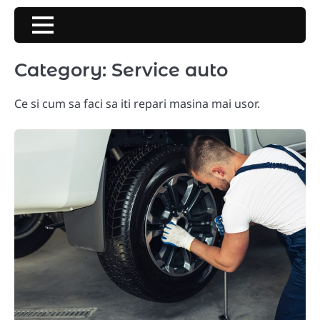
Skip
to
content
Category:
Service auto
Ce si cum sa faci sa iti repari masina mai usor.