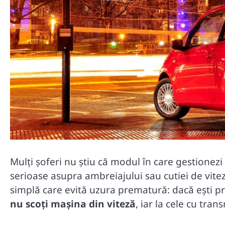
Mulți șoferi nu știu că modul în care gestionez
serioase asupra ambreiajului sau cutiei de viteze
simplă care evită uzura prematură: dacă ești p
nu scoți mașina din viteză
, iar la cele cu tr