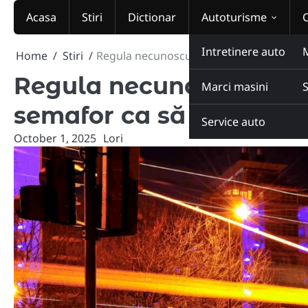
Skip
Acasa
Stiri
Dictionar
Autoturisme
to
content
Intretinere auto
Home
Stiri
Regula necunoscută în 2025: ce trebuie s
Regula necunoscută în 20
Marci masini
semafor ca să nu ajungi
Service auto
October 1, 2025
Lori