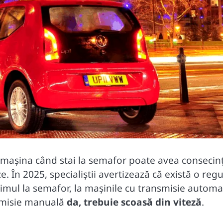
i mașina când stai la semafor poate avea consecin
. În 2025, specialiștii avertizează că există o regu
rimul la semafor, la mașinile cu transmisie automa
ansmisie manuală
da, trebuie scoasă din viteză
.