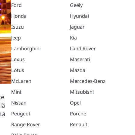
Ford
Geely
Honda
Hyundai
Isuzu
Jaguar
Jeep
Kia
Lamborghini
Land Rover
Lexus
Maserati
Lotus
Mazda
McLaren
Mercedes-Benz
Mini
Mitsubishi
țe
Nissan
Opel
lă
tă
Peugeot
Porche
Range Rover
Renault