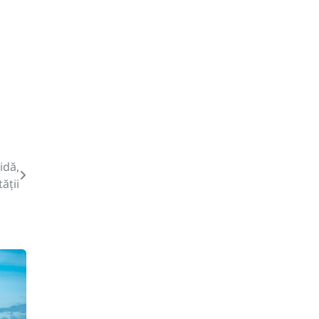
idă,
ății