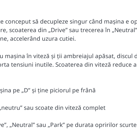
ste conceput să decupleze singur când mașina e op
re, scoaterea din „Drive” sau trecerea în „Neutral
e, accelerând uzura cutiei.
u mașina în viteză și ții ambreiajul apăsat, discul 
ta tensiuni inutile. Scoaterea din viteză reduce a
na pe „D” și ține piciorul pe frână
„neutru” sau scoate din viteză complet
ve”, „Neutral” sau „Park” pe durata opririlor scurte