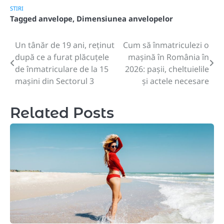
STIRI
Tagged
anvelope
,
Dimensiunea anvelopelor
Un tânăr de 19 ani, reținut
Cum să înmatriculezi o
Post
după ce a furat plăcuțele
mașină în România în
navigation
de înmatriculare de la 15
2026: pașii, cheltuielile
mașini din Sectorul 3
și actele necesare
Related Posts