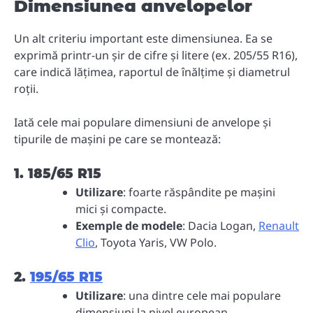
Dimensiunea anvelopelor
Un alt criteriu important este dimensiunea. Ea se
exprimă printr-un șir de cifre și litere (ex. 205/55 R16),
care indică lățimea, raportul de înălțime și diametrul
roții.
Iată cele mai populare dimensiuni de anvelope și
tipurile de mașini pe care se montează:
1. 185/65 R15
Utilizare
: foarte răspândite pe mașini
mici și compacte.
Exemple de modele
: Dacia Logan,
Renault
Clio
, Toyota Yaris, VW Polo.
2.
195/65 R15
Utilizare
: una dintre cele mai populare
dimensiuni la nivel european.