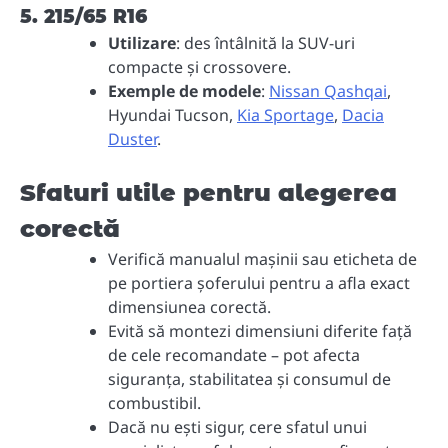
5. 215/65 R16
Utilizare
: des întâlnită la SUV-uri
compacte și crossovere.
Exemple de modele
:
Nissan Qashqai
,
Hyundai Tucson,
Kia Sportage
,
Dacia
Duster
.
Sfaturi utile pentru alegerea
corectă
Verifică manualul mașinii sau eticheta de
pe portiera șoferului pentru a afla exact
dimensiunea corectă.
Evită să montezi dimensiuni diferite față
de cele recomandate – pot afecta
siguranța, stabilitatea și consumul de
combustibil.
Dacă nu ești sigur, cere sfatul unui