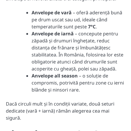
Anvelope de vară
– oferă aderență bună
pe drum uscat sau ud, ideale când
temperaturile sunt peste
7°C
.
Anvelope de iarnă
– concepute pentru
zăpadă și drumuri înghețate, reduc
distanța de frânare și îmbunătățesc
stabilitatea. În România, folosirea lor este
obligatorie atunci când drumurile sunt
acoperite cu gheață, polei sau zăpadă.
Anvelope all season
– o soluție de
compromis, potrivită pentru zone cu ierni
blânde și ninsori rare.
Dacă circuli mult și în condiții variate, două seturi
dedicate (vară + iarnă) rămân alegerea cea mai
sigură.