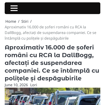
Skip
to
content
Home
Stiri
Aproximativ 16.000 de șoferi români cu RCA la
DallBogg, afectați de suspendarea companiei. Ce se
întâmplă cu polițele și despăgubirile
Aproximativ 16.000 de șoferi
români cu RCA la DallBogg,
afectați de suspendarea
companiei. Ce se întâmplă cu
polițele și despăgubirile
June 10, 2026
Lori