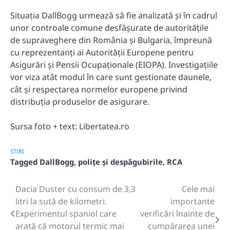
Situația DallBogg urmează să fie analizată și în cadrul
unor controale comune desfășurate de autoritățile
de supraveghere din România și Bulgaria, împreună
cu reprezentanți ai Autorității Europene pentru
Asigurări și Pensii Ocupaționale (EIOPA). Investigațiile
vor viza atât modul în care sunt gestionate daunele,
cât și respectarea normelor europene privind
distribuția produselor de asigurare.
Sursa foto + text: Libertatea.ro
STIRI
Tagged
DallBogg
,
polițe și despăgubirile
,
RCA
Dacia Duster cu consum de 3,3
Cele mai
Post
litri la sută de kilometri.
importante
navigation
Experimentul spaniol care
verificări înainte de
arată că motorul termic mai
cumpărarea unei