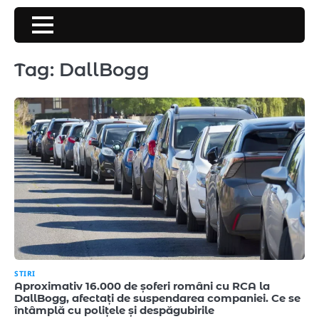
Skip
to
content
Tag:
DallBogg
STIRI
Aproximativ 16.000 de șoferi români cu RCA la
DallBogg, afectați de suspendarea companiei. Ce se
întâmplă cu polițele și despăgubirile