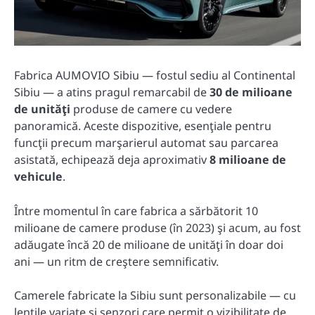
Fabrica AUMOVIO Sibiu — fostul sediu al Continental
Sibiu — a atins pragul remarcabil de
30 de milioane
de unităţi
produse de camere cu vedere
panoramică. Aceste dispozitive, esenţiale pentru
funcţii precum marşarierul automat sau parcarea
asistată, echipează deja aproximativ
8 milioane de
vehicule
.
Între momentul în care fabrica a sărbătorit 10
milioane de camere produse (în 2023) şi acum, au fost
adăugate încă 20 de milioane de unităţi în doar doi
ani — un ritm de creştere semnificativ.
Camerele fabricate la Sibiu sunt personalizabile — cu
lentile variate şi senzori care permit o vizibilitate de