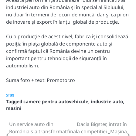
Această performanţă subliniază rolul semnificativ al
industriei auto din România şi în special al Sibiuului,
nu doar în termeni de locuri de muncă, dar şi ca pilon
de inovare şi export în lanţul global de producţie.
Cu o producţie de acest nivel, fabrica îşi consolidează
poziţia în piaţa globală de componente auto şi
confirmă faptul că România devine un centru
important pentru tehnologii de siguranţă în
automobilism.
Sursa foto + text: Promotor.ro
STIRI
Tagged
camere pentru autovehicule
,
industrie auto
,
masini
Un service auto din
Dacia Bigster, intrat în
Post
România s-a transformat
finala competiției „Mașina