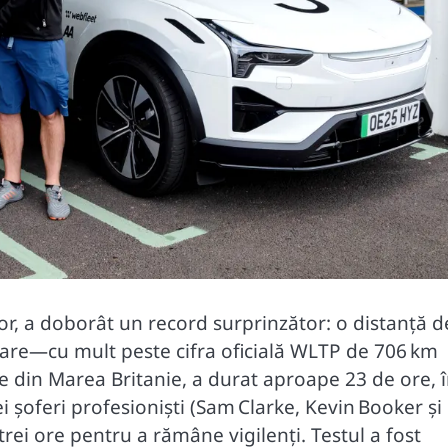
r, a doborât un record surprinzător: o distanță d
are—cu mult peste cifra oficială WLTP de 706 km
e din Marea Britanie, a durat aproape 23 de ore, 
rei șoferi profesioniști (Sam Clarke, Kevin Booker și
 trei ore pentru a rămâne vigilenți. Testul a fost