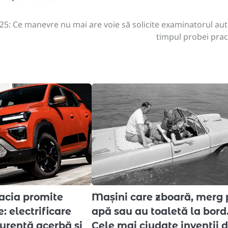
25: Ce manevre nu mai are voie să solicite examinatorul aut
timpul probei prac
acia promite
Mașini care zboară, merg 
: electrificare
apă sau au toaletă la bord
urență acerbă și
Cele mai ciudate invenții d