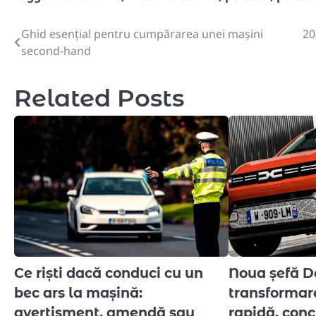
Ghid esențial pentru cumpărarea unei mașini
20
Post
second-hand
navigation
Related Posts
Ce riști dacă conduci cu un
Noua șefă D
bec ars la mașină:
transformare
avertisment, amendă sau
rapidă, conc