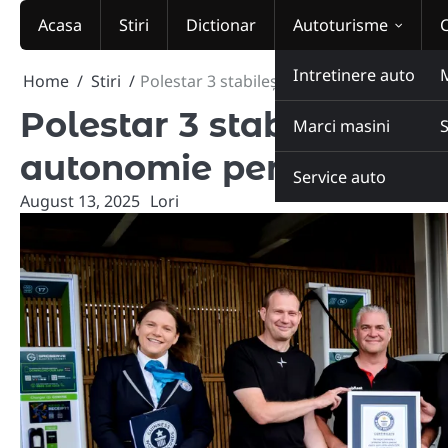
Skip
Acasa
Stiri
Dictionar
Autoturisme
to
content
Intretinere auto
Home
Stiri
Polestar 3 stabilește un record mondial 
Polestar 3 stabilește u
Marci masini
autonomie pentru SUV-ur
Service auto
August 13, 2025
Lori