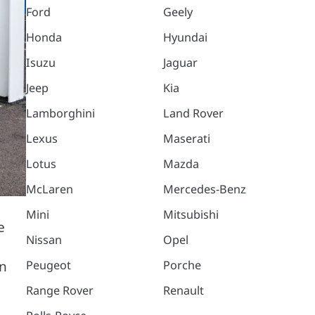
Ford
Geely
Honda
Hyundai
Isuzu
Jaguar
Jeep
Kia
Lamborghini
Land Rover
Lexus
Maserati
Lotus
Mazda
McLaren
Mercedes-Benz
Mini
Mitsubishi
e
Nissan
Opel
în
Peugeot
Porche
Range Rover
Renault