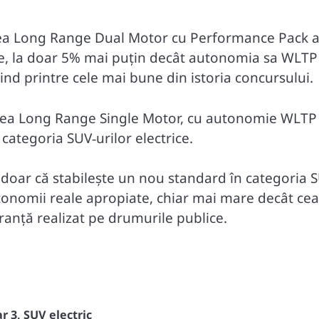
iunea Long Range Dual Motor cu Performance Pack 
re, la doar 5% mai puțin decât autonomia sa WLTP
d printre cele mai bune din istoria concursului
.
siunea Long Range Single Motor, cu autonomie WLTP
ategoria SUV‑urilor electrice
.
u doar că stabilește un nou standard în categoria 
autonomii reale apropiate, chiar mai mare decât cea
ranță realizat pe drumurile publice.
r 3
,
SUV electric