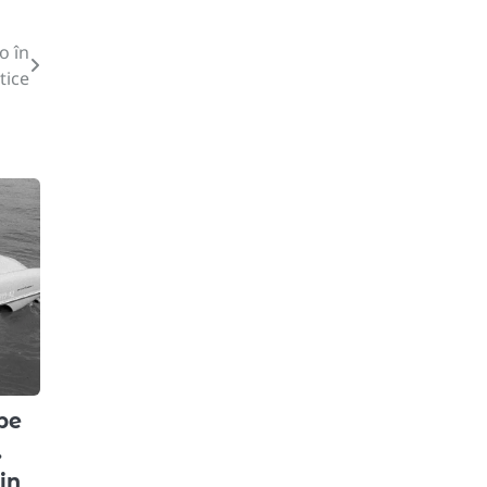
o în
tice
pe
.
in