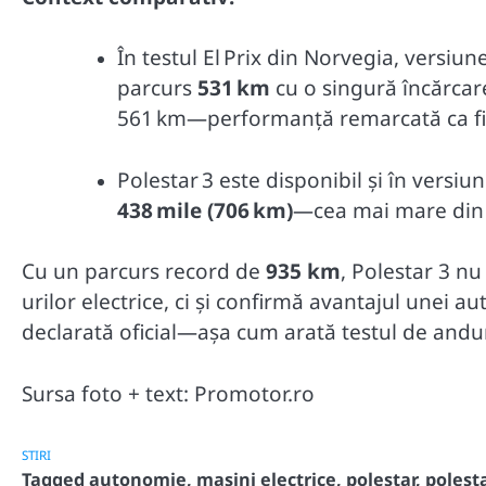
În testul El Prix din Norvegia, vers
parcurs
531 km
cu o singură încărca
561 km—performanță remarcată ca fiin
Polestar 3 este disponibil și în ver
438 mile (706 km)
—cea mai mare din c
Cu un parcurs record de
935 km
, Polestar 3 n
urilor electrice, ci și confirmă avantajul unei 
declarată oficial—așa cum arată testul de andu
Sursa foto + text: Promotor.ro
STIRI
Tagged
autonomie
,
masini electrice
,
polestar
,
polesta