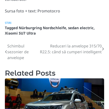
Sursa foto + text: Promotor.ro
STIRI
Tagged
Nürburgring Nordschleife
,
sedan electric
,
Xiaomi SU7 Ultra
Schimbul
Reduceri la anvelope 315/70
Post
sezonier de
R22.5: când să cumperi intelligent
navigation
anvelope
Related Posts