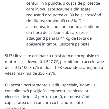
centuri în 6 puncte, o cușcă de protecție
care înlocuiește scaunele din spate,
reducând greutatea cu 30 kg și crescând
rigiditatea torsională cu 8%. De
asemenea, include un panou aerodinamic
din fibră de carbon sub caroserie,
adăugând până la 44 kg de forță de
apăsare în timpul utilizării pe pistă.
SU7 Ultra este echipat cu un sistem de propulsie tri-
motor care dezvoltă 1.527 CP, permițând o accelerație
de la 0 la 100 km/h în doar 1,98 secunde și atingând o
viteză maximă de 350 km/h.
Cu aceste performanțe și ediții speciale, Xiaomi își
consolidează poziția în segmentul vehiculelor
electrice de înaltă performanță, demonstrând
capacitatea de a concura cu branduri auto
consacrate.