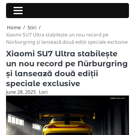
Skip
to
content
Home
Stiri
Xiaomi SU7 Ultra stabilește un nou record pe
Nürburgring și lansează două ediții speciale exclusive
Xiaomi SU7 Ultra stabilește
un nou record pe Nürburgring
și lansează două ediții
speciale exclusive
June 28, 2025
Lori