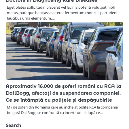
Doctors in Diagnosing Rare Diseases
Eget platea sollicitudin placerat vel lacinia potenti volutpat nibh
metus, natoque habitasse ac erat fermentum rhoncus parturient
faucibus urna elementum,…
Aproximativ 16.000 de șoferi români cu RCA la
DallBogg, afectați de suspendarea companiei.
Ce se întâmplă cu polițele și despăgubirile
Mii de șoferi din România care au încheiat polițe RCA la compania
bulgară DallBogg se confruntă cu incertitudini după ce…
Search