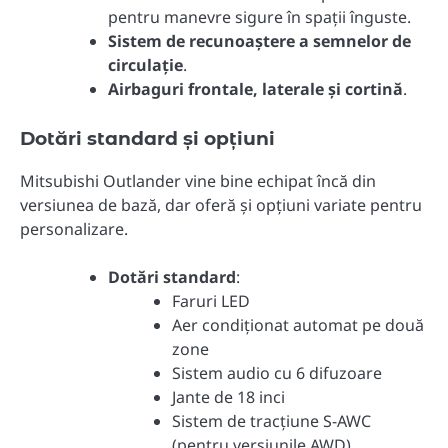
pentru manevre sigure în spații înguste.
Sistem de recunoaștere a semnelor de
circulație
.
Airbaguri frontale, laterale și cortină
.
Dotări standard și opțiuni
Mitsubishi Outlander vine bine echipat încă din
versiunea de bază, dar oferă și opțiuni variate pentru
personalizare.
Dotări standard
:
Faruri LED
Aer condiționat automat pe două
zone
Sistem audio cu 6 difuzoare
Jante de 18 inci
Sistem de tracțiune S-AWC
(pentru versiunile AWD)