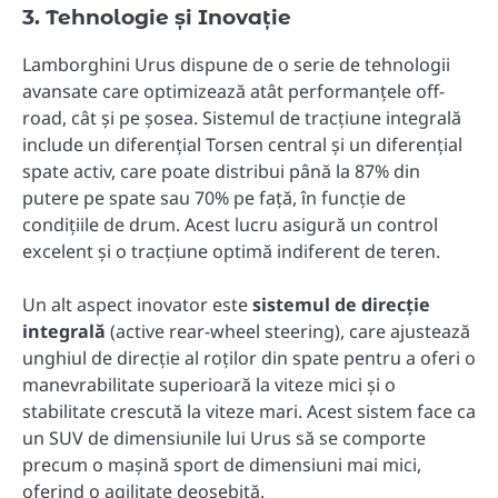
3. Tehnologie și Inovație
Lamborghini Urus dispune de o serie de tehnologii
avansate care optimizează atât performanțele off-
road, cât și pe șosea. Sistemul de tracțiune integrală
include un diferențial Torsen central și un diferențial
spate activ, care poate distribui până la 87% din
putere pe spate sau 70% pe față, în funcție de
condițiile de drum. Acest lucru asigură un control
excelent și o tracțiune optimă indiferent de teren.
Un alt aspect inovator este
sistemul de direcție
integrală
(active rear-wheel steering), care ajustează
unghiul de direcție al roților din spate pentru a oferi o
manevrabilitate superioară la viteze mici și o
stabilitate crescută la viteze mari. Acest sistem face ca
un SUV de dimensiunile lui Urus să se comporte
precum o mașină sport de dimensiuni mai mici,
oferind o agilitate deosebită.