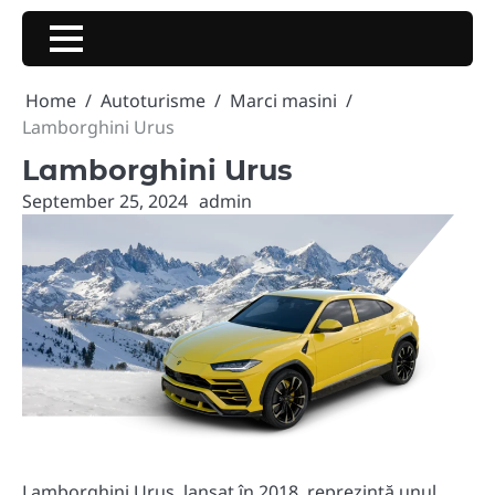
Skip
to
content
Home
Autoturisme
Marci masini
Lamborghini Urus
Lamborghini Urus
September 25, 2024
admin
Lamborghini Urus, lansat în 2018, reprezintă unul