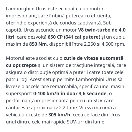
Lamborghini Urus este echipat cu un motor
impresionant, care îmbină puterea cu eficiența,
oferind o experiență de condus captivantă. Sub
capotă, Urus ascunde un motor
V8 twin-turbo de 4.0
litri
, care dezvoltă
650 CP (641 cai putere)
și un cuplu
maxim de
850 Nm
, disponibil între 2.250 și 4.500 rpm.
Motorul este asociat cu o
cutie de viteze automată
cu opt trepte
și un sistem de tracțiune integrală, care
asigură o distribuție optimă a puterii către toate cele
patru roți. Acest setup permite Lamborghini Urus să
livreze o accelerare remarcabilă, specifică unei mașini
supersport:
0-100 km/h în doar 3,6 secunde
, o
performanță impresionantă pentru un SUV care
cântărește aproximativ 2,2 tone. Viteza maximă a
vehiculului este de
305 km/h
, ceea ce face din Urus
unul dintre cele mai rapide SUV-uri din lume.