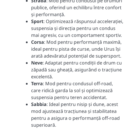
Strada
: Mod pentru condusul pe drumuri
publice, oferind un echilibru între confort
și performanță.
Sport
: Optimizează răspunsul accelerației,
suspensia și direcția pentru un condus
mai agresiv, cu un comportament sportiv.
Corsa
: Mod pentru performanță maximă,
ideal pentru pista de curse, unde Urus își
arată adevăratul potențial de supersport.
Neve
: Adaptat pentru condiții de drum cu
zăpadă sau gheață, asigurând o tracțiune
excelentă.
Terra
: Mod pentru condusul off-road,
care ridică garda la sol și optimizează
suspensia pentru teren accidentat.
Sabbia
: Ideal pentru nisip și dune, acest
mod ajustează tracțiunea și stabilitatea
pentru a asigura o performanță off-road
superioară.