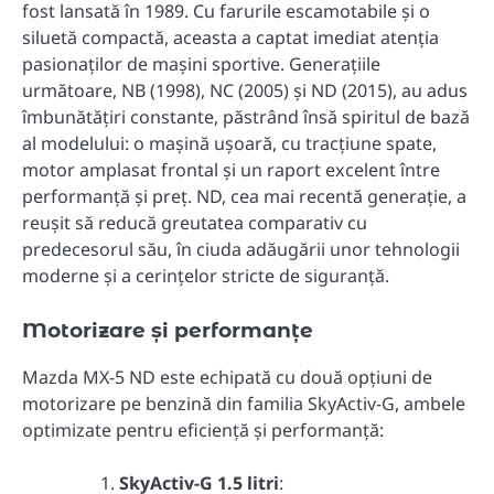
fost lansată în 1989. Cu farurile escamotabile și o
siluetă compactă, aceasta a captat imediat atenția
pasionaților de mașini sportive. Generațiile
următoare, NB (1998), NC (2005) și ND (2015), au adus
îmbunătățiri constante, păstrând însă spiritul de bază
al modelului: o mașină ușoară, cu tracțiune spate,
motor amplasat frontal și un raport excelent între
performanță și preț. ND, cea mai recentă generație, a
reușit să reducă greutatea comparativ cu
predecesorul său, în ciuda adăugării unor tehnologii
moderne și a cerințelor stricte de siguranță.
Motorizare și performanțe
Mazda MX-5 ND este echipată cu două opțiuni de
motorizare pe benzină din familia SkyActiv-G, ambele
optimizate pentru eficiență și performanță:
SkyActiv-G 1.5 litri
: