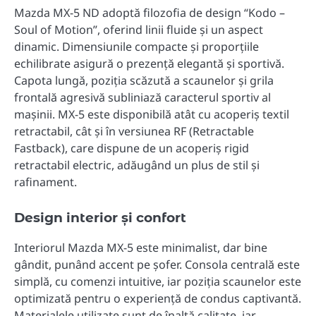
Mazda MX-5 ND adoptă filozofia de design “Kodo –
Soul of Motion”, oferind linii fluide și un aspect
dinamic. Dimensiunile compacte și proporțiile
echilibrate asigură o prezență elegantă și sportivă.
Capota lungă, poziția scăzută a scaunelor și grila
frontală agresivă subliniază caracterul sportiv al
mașinii. MX-5 este disponibilă atât cu acoperiș textil
retractabil, cât și în versiunea RF (Retractable
Fastback), care dispune de un acoperiș rigid
retractabil electric, adăugând un plus de stil și
rafinament.
Design interior și confort
Interiorul Mazda MX-5 este minimalist, dar bine
gândit, punând accent pe șofer. Consola centrală este
simplă, cu comenzi intuitive, iar poziția scaunelor este
optimizată pentru o experiență de condus captivantă.
Materialele utilizate sunt de înaltă calitate, iar