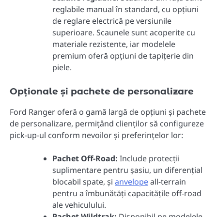
reglabile manual în standard, cu opțiuni
de reglare electrică pe versiunile
superioare. Scaunele sunt acoperite cu
materiale rezistente, iar modelele
premium oferă opțiuni de tapițerie din
piele.
Opționale și pachete de personalizare
Ford Ranger oferă o gamă largă de opțiuni și pachete
de personalizare, permițând clienților să configureze
pick-up-ul conform nevoilor și preferințelor lor:
Pachet Off-Road:
Include protecții
suplimentare pentru șasiu, un diferențial
blocabil spate, și
anvelope
all-terrain
pentru a îmbunătăți capacitățile off-road
ale vehiculului.
Pachet Wildtrak:
Disponibil pe modelele