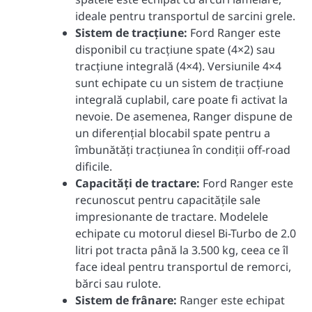
ideale pentru transportul de sarcini grele.
Sistem de tracțiune:
Ford Ranger este
disponibil cu tracțiune spate (4×2) sau
tracțiune integrală (4×4). Versiunile 4×4
sunt echipate cu un sistem de tracțiune
integrală cuplabil, care poate fi activat la
nevoie. De asemenea, Ranger dispune de
un diferențial blocabil spate pentru a
îmbunătăți tracțiunea în condiții off-road
dificile.
Capacități de tractare:
Ford Ranger este
recunoscut pentru capacitățile sale
impresionante de tractare. Modelele
echipate cu motorul diesel Bi-Turbo de 2.0
litri pot tracta până la 3.500 kg, ceea ce îl
face ideal pentru transportul de remorci,
bărci sau rulote.
Sistem de frânare:
Ranger este echipat