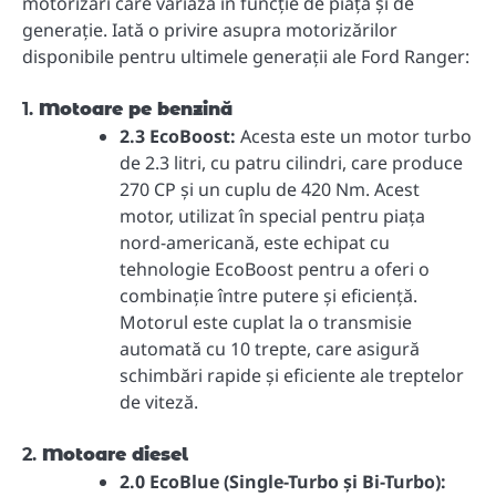
motorizări care variază în funcție de piață și de
generație. Iată o privire asupra motorizărilor
disponibile pentru ultimele generații ale Ford Ranger:
1.
Motoare pe benzină
2.3 EcoBoost:
Acesta este un motor turbo
de 2.3 litri, cu patru cilindri, care produce
270 CP și un cuplu de 420 Nm. Acest
motor, utilizat în special pentru piața
nord-americană, este echipat cu
tehnologie EcoBoost pentru a oferi o
combinație între putere și eficiență.
Motorul este cuplat la o transmisie
automată cu 10 trepte, care asigură
schimbări rapide și eficiente ale treptelor
de viteză.
2.
Motoare diesel
2.0 EcoBlue (Single-Turbo și Bi-Turbo):