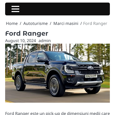
Skip
to
content
Home
Autoturisme
Marci masini
Ford Ranger
Ford Ranger
August 10, 2024
admin
Ford Ranger este un pick-up de dimensiuni medii care