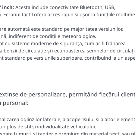
 inch:
Acesta include conectivitate Bluetooth, USB,
 Ecranul tactil oferă acces rapid și ușor la funcțiile multim
are automată este standard pe majoritatea versiunilor,
nă, indiferent de condițiile meteorologice.
at cu sisteme moderne de siguranță, cum ar fi frânarea
 benzii de circulație și recunoașterea semnelor de circulați
unt standard pe versiunile superioare, contribuind la un asp
extinse de personalizare, permițând fiecărui clien
u personal:
izarea oglinzilor laterale, a acoperișului și a altor elemen
 plus de stil și individualitate vehiculului.
pate fumurii, și tapițerie premium din material textil sau pi