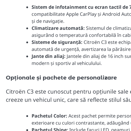
Sistem de infotainment cu ecran tactil de 7
compatibilitate Apple CarPlay și Android Auto.
și de navigație.
Climatizare automată:
Sistemul de climatiz
asigurând o temperatură confortabilă în cabi
Sisteme de siguranță:
Citroën C3 este echip
automată de urgență, avertizarea la părăsirea
Jante din aliaj:
Jantele din aliaj de 16 inch s
modern și sportiv al vehiculului.
Opționale și pachete de personalizare
Citroën C3 este cunoscut pentru opțiunile sale 
creeze un vehicul unic, care să reflecte stilul să
Pachetul Color:
Acest pachet permite personal
exterioare cu culori contrastante, adăugând un
Pachetul Shine:
Include faruri LED, geamuri s