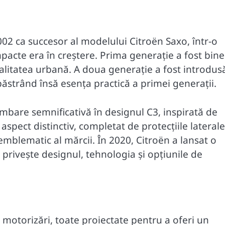
002 ca succesor al modelului Citroën Saxo, într-o
acte era în creștere. Prima generație a fost bine
nalitatea urbană. A doua generație a fost introdus
ăstrând însă esența practică a primei generații.
imbare semnificativă în designul C3, inspirată de
spect distinctiv, completat de protecțiile laterale
mblematic al mărcii. În 2020, Citroën a lansat o
e privește designul, tehnologia și opțiunile de
 motorizări, toate proiectate pentru a oferi un