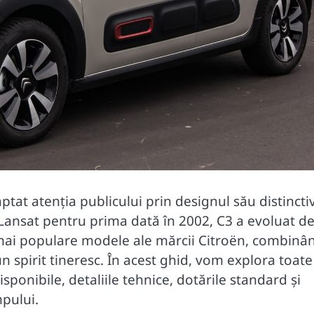
at atenția publicului prin designul său distinctiv
 Lansat pentru prima dată în 2002, C3 a evoluat de
 mai populare modele ale mărcii Citroën, combinâ
un spirit tineresc. În acest ghid, vom explora toate
sponibile, detaliile tehnice, dotările standard și
mpului.