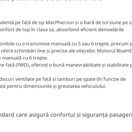
dentă pe față de tip MacPherson și o bară de torsiune pe s
nfort de top în clasa sa, absorbind eficient denivelările
nibile cu o transmisie manuală cu 5 sau 6 trepte, precum ș
oferă schimbări line și precise ale vitezelor. Motorul BlueH
e manuală cu 6 trepte.
ne față (FWD), oferind o bună manevrabilitate și stabilitate 
scuri ventilate pe față și tamburi pe spate (în funcție de
tă pentru dimensiunile și greutatea vehiculului.
ndard care asigură confortul și siguranța pasageri