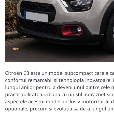
Citroën C3 este un model subcompact care a capt
confortul remarcabil și tehnologia inovatoare.
lungul anilor pentru a deveni unul dintre cele
practicabilitatea urbană cu un stil îndrăzneț și 
aspectele acestui model, inclusiv motorizările di
opționale, precum și evoluția sa de-a lungul ti