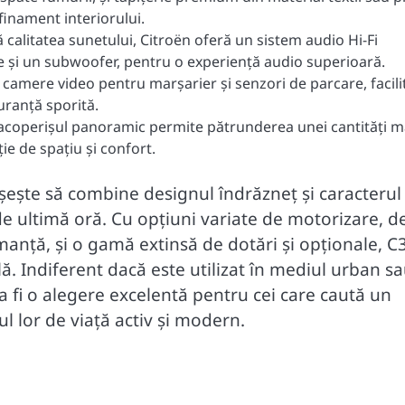
finament interiorului.
 calitatea sunetului, Citroën oferă un sistem audio Hi-Fi
e și un subwoofer, pentru o experiență audio superioară.
amere video pentru marșarier și senzori de parcare, facil
uranță sporită.
 acoperișul panoramic permite pătrunderea unei cantități m
ie de spațiu și confort.
ește să combine designul îndrăzneț și caracterul
de ultimă oră. Cu opțiuni variate de motorizare, de
manță, și o gamă extinsă de dotări și opționale, C
ă. Indiferent dacă este utilizat în mediul urban s
a fi o alegere excelentă pentru cei care caută un
lul lor de viață activ și modern.