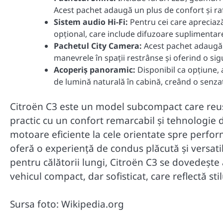
Acest pachet adaugă un plus de confort și ra
Sistem audio Hi-Fi:
Pentru cei care apreciază
opțional, care include difuzoare suplimentar
Pachetul City Camera:
Acest pachet adaugă c
manevrele în spații restrânse și oferind o sig
Acoperiș panoramic:
Disponibil ca opțiune,
de lumină naturală în cabină, creând o senzaț
Citroën C3 este un model subcompact care reuș
practic cu un confort remarcabil și tehnologie 
motoare eficiente la cele orientate spre perfor
oferă o experiență de condus plăcută și versatil
pentru călătorii lungi, Citroën C3 se dovedește 
vehicul compact, dar sofisticat, care reflectă sti
Sursa foto: Wikipedia.org