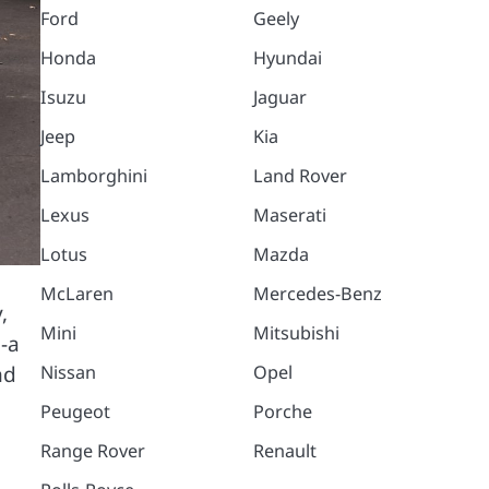
Ford
Geely
Honda
Hyundai
Isuzu
Jaguar
Jeep
Kia
Lamborghini
Land Rover
Lexus
Maserati
Lotus
Mazda
McLaren
Mercedes-Benz
,
Mini
Mitsubishi
-a
nd
Nissan
Opel
Peugeot
Porche
Range Rover
Renault