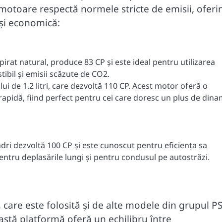
e motoare respectă normele stricte de emisii, oferi
 și economică:
pirat natural, produce 83 CP și este ideal pentru utilizarea
bil și emisii scăzute de CO2.
i de 1.2 litri, care dezvoltă 110 CP. Acest motor oferă o
rapidă, fiind perfect pentru cei care doresc un plus de dina
ndri dezvoltă 100 CP și este cunoscut pentru eficiența sa
ntru deplasările lungi și pentru condusul pe autostrăzi.
 care este folosită și de alte modele din grupul P
astă platformă oferă un echilibru între