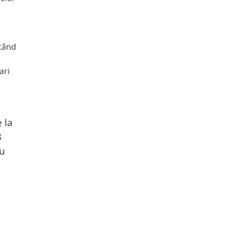
itând
ari
 la
3
au