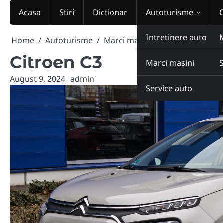
Skip
Acasa
Stiri
Dictionar
Autoturisme
to
content
Intretinere auto
Home
Autoturisme
Marci masini
Citroen C3
Citroen C3
Marci masini
August 9, 2024
admin
Service auto