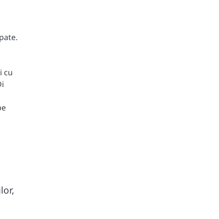
pate.
i cu
Di
pe
lor,