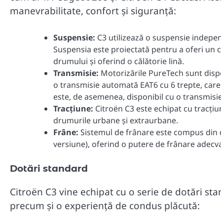
manevrabilitate, confort și siguranță:
Suspensie:
C3 utilizează o suspensie indepen
Suspensia este proiectată pentru a oferi un co
drumului și oferind o călătorie lină.
Transmisie:
Motorizările PureTech sunt dispo
o transmisie automată EAT6 cu 6 trepte, care 
este, de asemenea, disponibil cu o transmisi
Tracțiune:
Citroën C3 este echipat cu tracțiu
drumurile urbane și extraurbane.
Frâne:
Sistemul de frânare este compus din di
versiune), oferind o putere de frânare adecva
Dotări standard
Citroën C3 vine echipat cu o serie de dotări sta
precum și o experiență de condus plăcută: