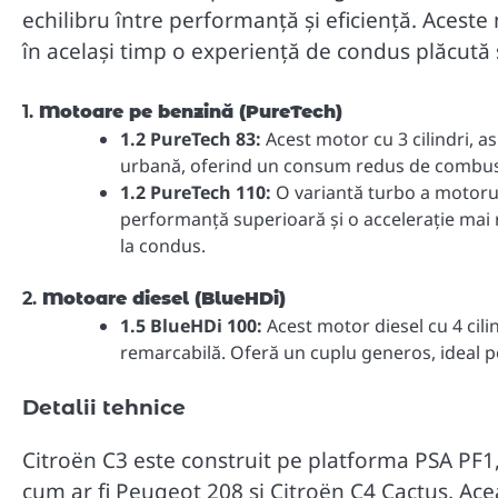
echilibru între performanță și eficiență. Acest
în același timp o experiență de condus plăcută
1.
Motoare pe benzină (PureTech)
1.2 PureTech 83:
Acest motor cu 3 cilindri, as
urbană, oferind un consum redus de combusti
1.2 PureTech 110:
O variantă turbo a motorulu
performanță superioară și o accelerație mai 
la condus.
2.
Motoare diesel (BlueHDi)
1.5 BlueHDi 100:
Acest motor diesel cu 4 cili
remarcabilă. Oferă un cuplu generos, ideal pe
Detalii tehnice
Citroën C3 este construit pe platforma PSA PF1,
cum ar fi Peugeot 208 și Citroën C4 Cactus. Ace