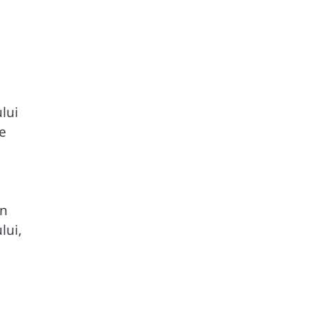
lui
ce
În
lui,