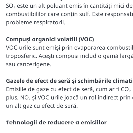
SO₂ este un alt poluant emis în cantități mici d
combustibililor care conțin sulf. Este responsab
probleme respiratorii.
Compuși organici volatili (VOC)
VOC-urile sunt emiși prin evaporarea combustib
troposferic. Acești compuși includ o gamă largă
sau cancerigene.
Gazele de efect de seră și schimbările climat
Emisiile de gaze cu efect de seră, cum ar fi CO₂ 
plus, NOₓ și VOC-urile joacă un rol indirect prin 
un alt gaz cu efect de seră.
Tehnologii de reducere a emisiilor