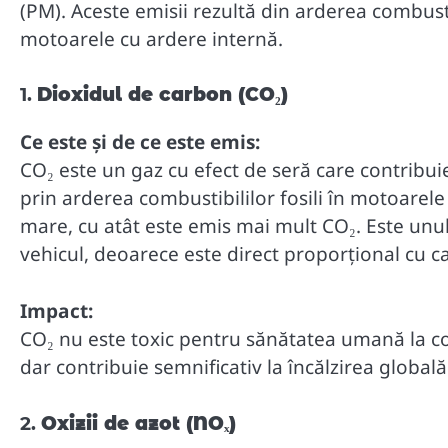
(PM). Aceste emisii rezultă din arderea combusti
motoarele cu ardere internă.
1.
Dioxidul de carbon (CO₂)
Ce este și de ce este emis:
CO₂ este un gaz cu efect de seră care contribui
prin arderea combustibililor fosili în motoarel
mare, cu atât este emis mai mult CO₂. Este unul d
vehicul, deoarece este direct proporțional cu c
Impact:
CO₂ nu este toxic pentru sănătatea umană la con
dar contribuie semnificativ la încălzirea globală 
2.
Oxizii de azot (NOₓ)