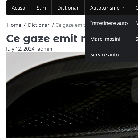
Skip
Acasa
Stiri
Dictionar
Autoturisme
to
content
Intretinere auto
Home
Dictionar
Ce gaze emit mașinile în trafic și de
Ce gaze emit mașinile în
Marci masini
July 12, 2024
admin
Service auto