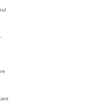
rul
-
ere
 care