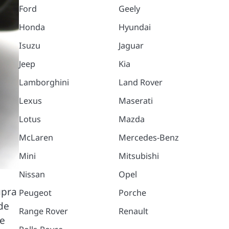
Ford
Geely
Honda
Hyundai
Isuzu
Jaguar
Jeep
Kia
Lamborghini
Land Rover
Lexus
Maserati
Lotus
Mazda
McLaren
Mercedes-Benz
Mini
Mitsubishi
Nissan
Opel
upra
Peugeot
Porche
 de
Range Rover
Renault
ne