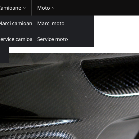
Camioane
Moto
Marci camioane
Marci moto
 ce?
 trafic și de ce?
Service camioane
Service moto