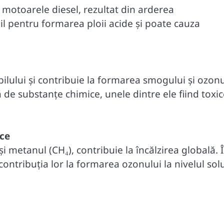
e motoarele diesel, rezultat din arderea
il pentru formarea ploii acide și poate cauza
ilului și contribuie la formarea smogului și ozonu
 de substanțe chimice, unele dintre ele fiind toxi
ice
și metanul (CH₄), contribuie la încălzirea globală. 
contribuția lor la formarea ozonului la nivelul solu