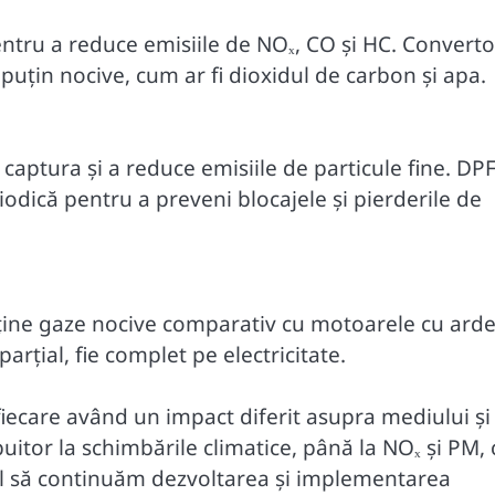
pentru a reduce emisiile de NOₓ, CO și HC. Converto
 puțin nocive, cum ar fi dioxidul de carbon și apa.
a captura și a reduce emisiile de particule fine. DPF
riodică pentru a preveni blocajele și pierderile de
puține gaze nocive comparativ cu motoarele cu ard
arțial, fie complet pe electricitate.
fiecare având un impact diferit asupra mediului și
buitor la schimbările climatice, până la NOₓ și PM,
al să continuăm dezvoltarea și implementarea