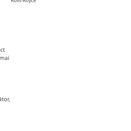
Rolls-Royce
ct
 mai
tor,