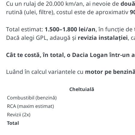
Cu un rulaj de 20.000 km/an, ai nevoie de
două 
rutină (ulei, filtre), costul este de aproximativ
9
Total estimat:
1.500–1.800 lei/an
, în funcție de 
Dacă alegi GPL, adaugă și
revizia instalației
, 
Cât te costă, în total, o Dacia Logan într-un 
Luând în calcul variantele cu
motor pe benzin
Cheltuială
Combustibil (benzină)
RCA (maxim estimat)
Revizii (2x)
Total