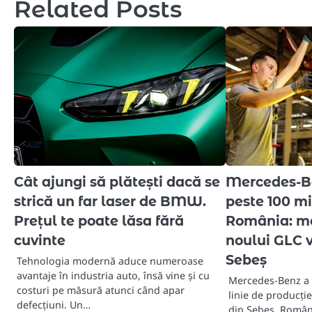
Related Posts
Cât ajungi să plătești dacă se
Mercedes-Be
strică un far laser de BMW.
peste 100 mi
Prețul te poate lăsa fără
România: mot
cuvinte
noului GLC v
Sebeș
Tehnologia modernă aduce numeroase
avantaje în industria auto, însă vine și cu
Mercedes-Benz a 
costuri pe măsură atunci când apar
linie de producție
defecțiuni. Un…
din Sebeș, Români