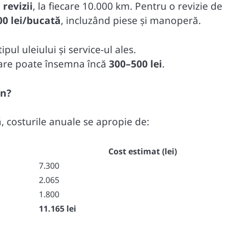
revizii
, la fiecare 10.000 km. Pentru o revizie de
00 lei/bucată
, incluzând piese și manoperă.
tipul uleiului și service-ul ales.
care poate însemna încă
300–500 lei
.
an?
ă
, costurile anuale se apropie de:
Cost estimat (lei)
7.300
2.065
1.800
11.165 lei