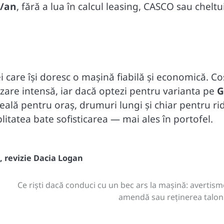
R/an
, fără a lua în calcul leasing, CASCO sau cheltui
care își doresc o mașină fiabilă și economică. Co
lizare intensă, iar dacă optezi pentru varianta pe
G
deală pentru oraș, drumuri lungi și chiar pentru ri
tatea bate sofisticarea — mai ales în portofel.
,
revizie Dacia Logan
Ce riști dacă conduci cu un bec ars la mașină: avertism
amendă sau reținerea talon