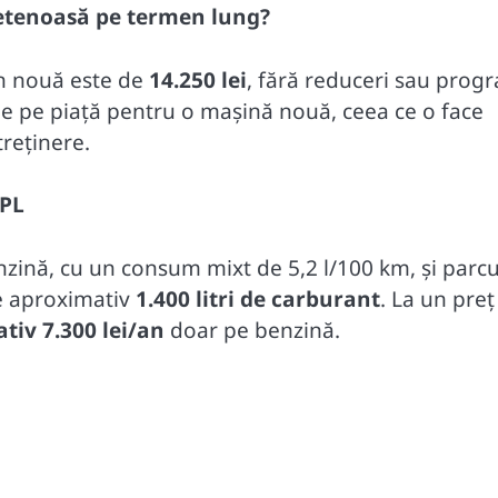
rietenoasă pe termen lung?
an nouă este de
14.250 lei
, fără reduceri sau prog
 de pe piață pentru o mașină nouă, ceea ce o face
ntreținere.
GPL
enzină, cu un consum mixt de 5,2 l/100 km, și parc
e aproximativ
1.400 litri de carburant
. La un preț
tiv 7.300 lei/an
doar pe benzină.