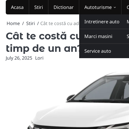
Skip
Acasa
Stiri
Dictionar
Autoturisme
to
content
Intretinere auto
Home
Stiri
Cât te costă cu adevărat să deții o Daci
Cât te costă cu adevăra
Marci masini
timp de un an? Calcul 
Service auto
July 26, 2025
Lori