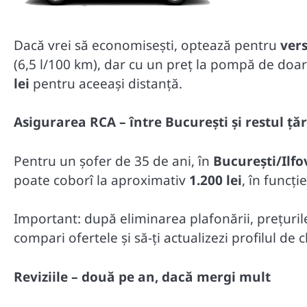
Dacă vrei să economisești, optează pentru
ver
(6,5 l/100 km), dar cu un preț la pompă de doa
lei
pentru aceeași distanță.
Asigurarea RCA – între București și restul țăr
Pentru un șofer de 35 de ani, în
București/Ilfo
poate coborî la aproximativ
1.200 lei
, în funcț
Important: după eliminarea plafonării, prețurile
compari ofertele și să-ți actualizezi profilul de c
Reviziile – două pe an, dacă mergi mult