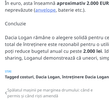
În euro, asta înseamnă
aproximativ 2.000 EU
neprevăzute (
anvelope
, baterie etc.).
Concluzie
Dacia Logan rămâne o alegere solidă pentru cei 
total de întreținere este rezonabil pentru o uti
poți reduce bugetul anual cu peste
2.000 lei
. I
sharing, Loganul demonstrează că uneori, simpli
STIRI
Tagged
costuri
,
Dacia Logan
,
întreținere Dacia Logan
Spălatul mașinii pe marginea drumului: când e
Post
permis și când riști amendă
navigation