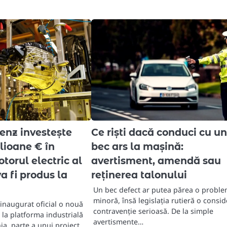
nz investește
Ce riști dacă conduci cu u
lioane € în
bec ars la mașină:
orul electric al
avertisment, amendă sau
a fi produs la
reținerea talonului
Un bec defect ar putea părea o probl
minoră, însă legislația rutieră o consi
inaugurat oficial o nouă
contravenție serioasă. De la simple
 la platforma industrială
avertismente…
a, parte a unui proiect