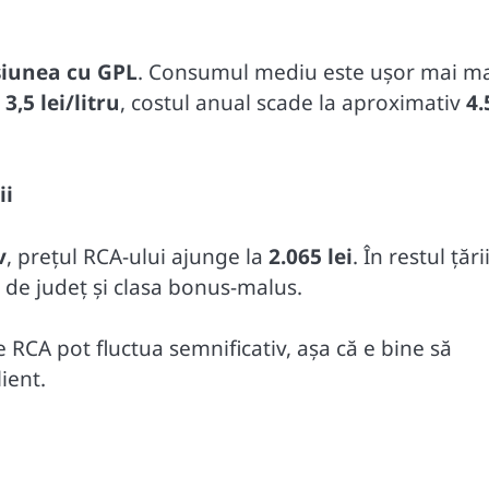
siunea cu GPL
. Consumul mediu este ușor mai m
r
3,5 lei/litru
, costul anual scade la aproximativ
4.
ii
v
, prețul RCA-ului ajunge la
2.065 lei
. În restul țării
ie de județ și clasa bonus-malus.
 RCA pot fluctua semnificativ, așa că e bine să
lient.