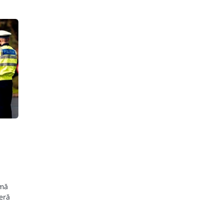
n
emă
deră