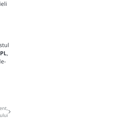
eli
stul
PL
,
de-
ent,
ului