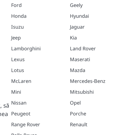
Ford
Geely
Honda
Hyundai
Isuzu
Jaguar
Jeep
Kia
Lamborghini
Land Rover
Lexus
Maserati
Lotus
Mazda
McLaren
Mercedes-Benz
Mini
Mitsubishi
Nissan
Opel
, să
inea
Peugeot
Porche
Range Rover
Renault