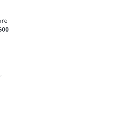
are
500
,