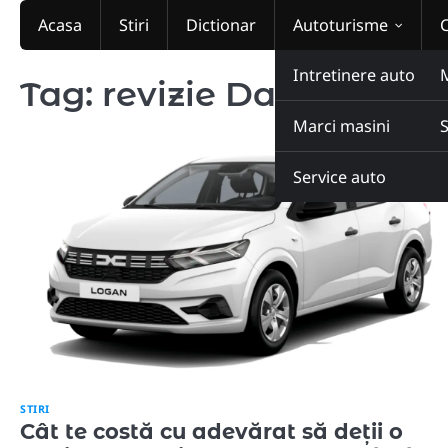
Skip
Acasa
Stiri
Dictionar
Autoturisme
to
content
Intretinere auto
Tag:
revizie Dacia Loga
Marci masini
Service auto
STIRI
Cât te costă cu adevărat să deții o