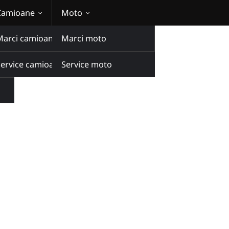
Camioane
Moto
Marci camioane
Marci moto
n
Service camioane
Service moto