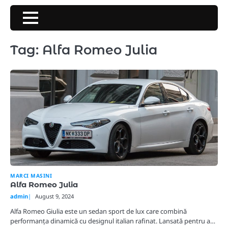
Skip
to
content
Tag:
Alfa Romeo Julia
MARCI MASINI
Alfa Romeo Julia
admin
August 9, 2024
Alfa Romeo Giulia este un sedan sport de lux care combină
performanța dinamică cu designul italian rafinat. Lansată pentru a…