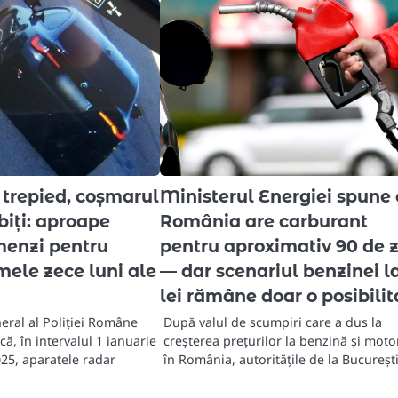
 trepied, coșmarul
Ministerul Energiei spune
ăbiți: aproape
România are carburant
menzi pentru
pentru aproximativ 90 de z
imele zece luni ale
— dar scenariul benzinei la
lei rămâne doar o posibilit
eral al Poliției Române
După valul de scumpiri care a dus la
că, în intervalul 1 ianuarie
creșterea prețurilor la benzină și moto
25, aparatele radar
în România, autoritățile de la Bucureșt