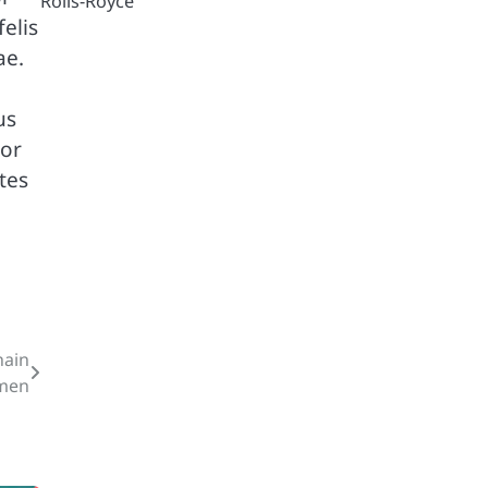
Rolls-Royce
elis
ae.
us
tor
tes
hain
men