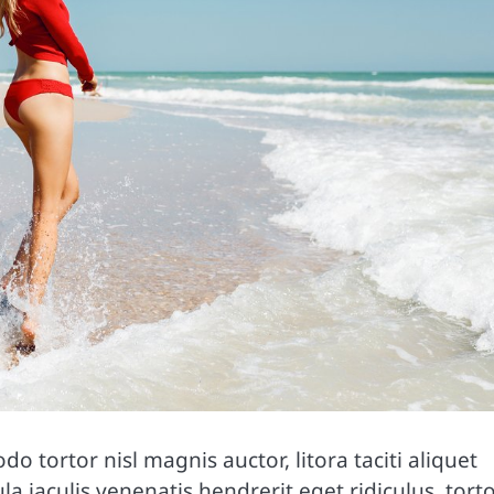
o tortor nisl magnis auctor, litora taciti aliquet
la iaculis venenatis hendrerit eget ridiculus, tort