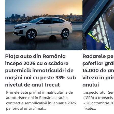
Piața auto din România
Radarele pe
începe 2026 cu o scădere
șoferilor gr
puternică: înmatriculări de
14.000 de a
maşini noi cu peste 33% sub
viteză în pr
nivelul de anul trecut
anului
Primele date privind înmatriculările de
Inspectoratul Gen
autoturisme noi în România arată o
(IGPR) a transmis 
contracție semnificativă în ianuarie 2026,
– 28 octombrie 20
pe fondul unui climat…
fixate…