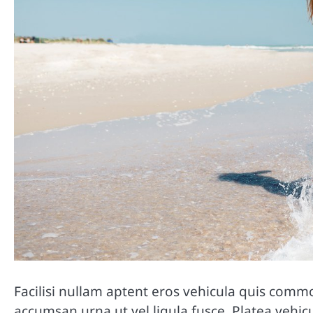
Facilisi nullam aptent eros vehicula quis commod
accumsan urna ut vel ligula fusce. Platea vehicu