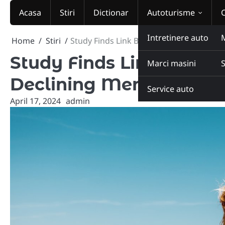
Skip
Acasa
Stiri
Dictionar
Autoturisme
to
content
Intretinere auto
Home
Stiri
Study Finds Link Between Social Media U
Study Finds Link Betwe
Marci masini
Declining Mental Healt
Service auto
April 17, 2024
admin