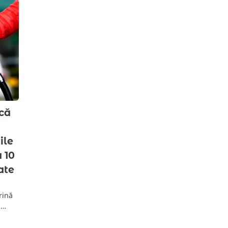
 că
ile
 10
ate
rină
i…