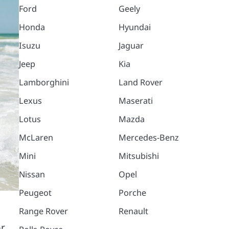
Ford
Geely
Honda
Hyundai
Isuzu
Jaguar
Jeep
Kia
Lamborghini
Land Rover
Lexus
Maserati
Lotus
Mazda
McLaren
Mercedes-Benz
Mini
Mitsubishi
Nissan
Opel
Peugeot
Porche
Range Rover
Renault
or