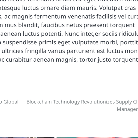
ntesque luctus ornare diam mauris. Volutpat cras f
 ac magnis fermentum venenatis facilisis vel cur
m mus blandit, faucibus netus praesent torquent
nean luctus potenti. Nunc integer sociis ridicul
 suspendisse primis eget vulputate morbi, portti
ultricies fringilla varius parturient est luctus mon
 ac curabitur aenean magnis, tortor justo torquent
o Global
Blockchain Technology Revolutionizes Supply C
Manage