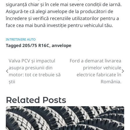
siguranță chiar și în cele mai severe condiții de iarnă.
Asigură-te că alegi anvelope de la producători de
încredere și verifică recenziile utilizatorilor pentru a
face cea mai bună investiție pentru vehiculul tău.
INTRETINERE AUTO
Tagged
205/75 R16C
,
anvelope
Valva PCV și impactul
Ford a demarat livrarea
Post
asupra presiunii din
primelor vehicule
navigation
motor: tot ce trebuie să
electrice fabricate în
știi
România.
Related Posts