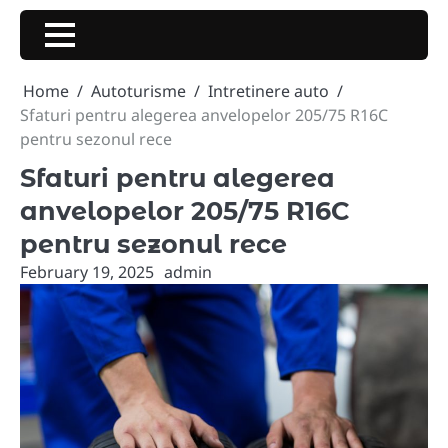
Skip
to
content
Home
Autoturisme
Intretinere auto
Sfaturi pentru alegerea anvelopelor 205/75 R16C
pentru sezonul rece
Sfaturi pentru alegerea
anvelopelor 205/75 R16C
pentru sezonul rece
February 19, 2025
admin