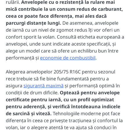
rulării.
Anvelopele cu o rezistență la rulare mai
mică contribuie la un consum redus de carburant,
ceea ce poate face diferența, mai ales dacă
parcurgi distanțe lungi.
De asemenea, anvelopele
de iarnă cu un nivel de zgomot redus îți vor oferi un
confort sporit la volan. Consultă eticheta europeană a
anvelopei, unde sunt indicate aceste specificații, și
alege un model care să ofere un echilibru bun între
performanță și
economie de combustibil
.
Alegerea anvelopelor 205/75 R16C pentru sezonul
rece trebuie să fie bine fundamentată pentru a
asigura
siguranță maximă
și performanță optimă în
condiții de drum dificile.
Optează pentru anvelope
certificate pentru iarnă, cu un profil optimizat
pentru aderență, și verifică întotdeauna indicele
de sarcină și viteză.
Tehnologiile moderne pot face
diferența în ceea ce privește tracțiunea și confortul la
volan, iar o alegere atentă te va ajuta să conduci în