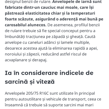
designul benzii de rulare.
Anvelopele de iarnă sunt
fabricate dintr-un cauciuc mai moale, care își
păstrează elasticitatea chiar și la temperaturi
foarte scăzute, asigurând o aderență mai bună pe
carosabilul alunecos.
De asemenea, profilul benzii
de rulare trebuie să fie special conceput pentru a
îmbunătăți tracțiunea pe zăpadă și gheață. Caută
anvelope cu caneluri adânci și lamele multiple,
deoarece acestea ajută la eliminarea rapidă a apei,
noroiului și zăpezii, reducând astfel riscul de
acvaplanare și derapaj.
Ia în considerare indicele de
sarcină și viteză
Anvelopele 205/75 R16C sunt utilizate în principal
pentru autoutilitare și vehicule de transport, ceea ce
înseamnă că trebuie să suporte sarcini mai mari