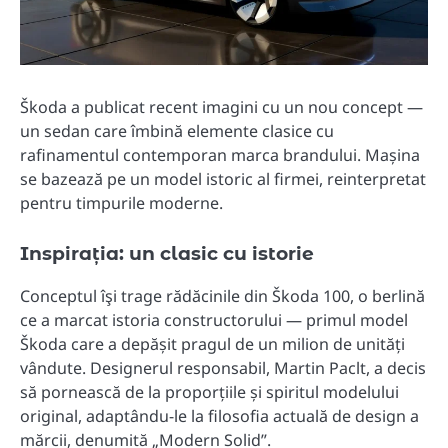
Škoda a publicat recent imagini cu un nou concept —
un sedan care îmbină elemente clasice cu
rafinamentul contemporan marca brandului. Mașina
se bazează pe un model istoric al firmei, reinterpretat
pentru timpurile moderne.
Inspirația: un clasic cu istorie
Conceptul îşi trage rădăcinile din Škoda 100, o berlină
ce a marcat istoria constructorului — primul model
Škoda care a depășit pragul de un milion de unități
vândute. Designerul responsabil, Martin Paclt, a decis
să pornească de la proporțiile și spiritul modelului
original, adaptându-le la filosofia actuală de design a
mărcii, denumită „Modern Solid”.