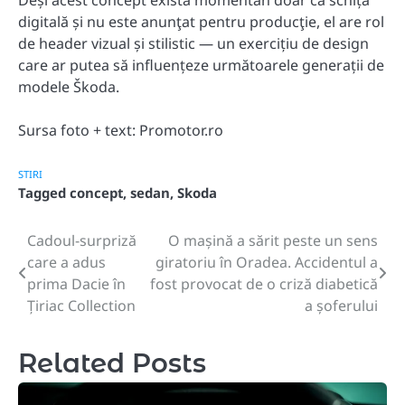
Deși acest concept există momentan doar ca schiță
digitală și nu este anunţat pentru producţie, el are rol
de header vizual și stilistic — un exercițiu de design
care ar putea să influențeze următoarele generații de
modele Škoda.
Sursa foto + text: Promotor.ro
STIRI
Tagged
concept
,
sedan
,
Skoda
Cadoul-surpriză
O mașină a sărit peste un sens
Post
care a adus
giratoriu în Oradea. Accidentul a
navigation
prima Dacie în
fost provocat de o criză diabetică
Țiriac Collection
a șoferului
Related Posts