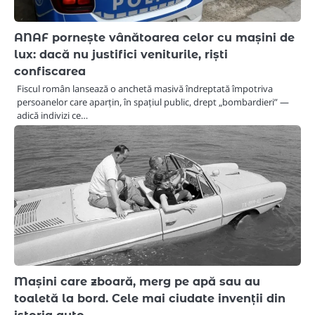
ANAF pornește vânătoarea celor cu mașini de
lux: dacă nu justifici veniturile, riști
confiscarea
Fiscul român lansează o anchetă masivă îndreptată împotriva
persoanelor care aparțin, în spațiul public, drept „bombardieri” —
adică indivizi ce…
Mașini care zboară, merg pe apă sau au
toaletă la bord. Cele mai ciudate invenții din