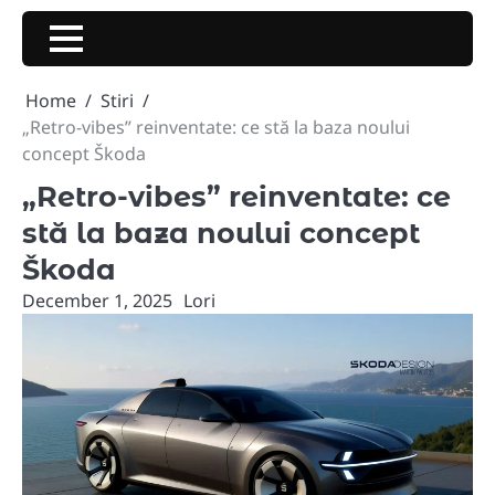
Skip
to
content
Home
Stiri
„Retro-vibes” reinventate: ce stă la baza noului
concept Škoda
„Retro-vibes” reinventate: ce
stă la baza noului concept
Škoda
December 1, 2025
Lori