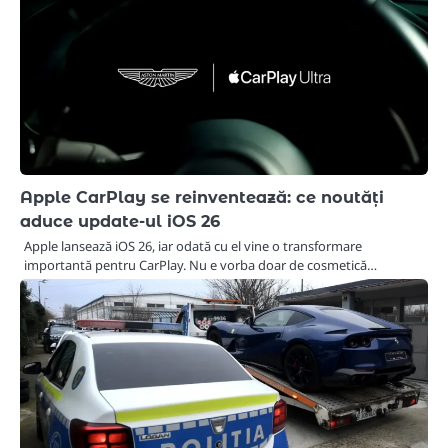
Apple CarPlay se reinventează: ce noutăți
aduce update-ul iOS 26
Apple lansează iOS 26, iar odată cu el vine o transformare
importantă pentru CarPlay. Nu e vorba doar de cosmetică…