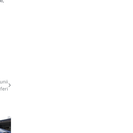
r.
unii
feri