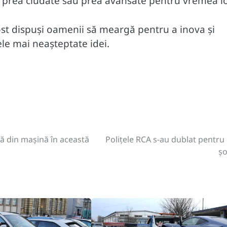
e prea ciudate sau prea avansate pentru vremea lo
ost dispuși oamenii să meargă pentru a inova și
le mai neașteptate idei.
că din mașină în această
Polițele RCA s-au dublat pentru 
șo