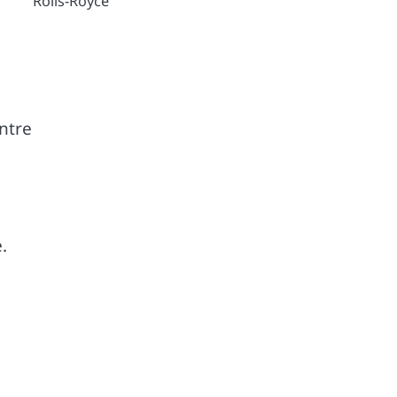
Rolls-Royce
ntre
.