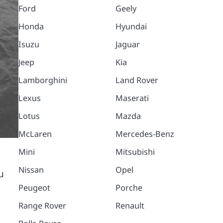
Ford
Geely
Honda
Hyundai
Isuzu
Jaguar
Jeep
Kia
Lamborghini
Land Rover
Lexus
Maserati
Lotus
Mazda
McLaren
Mercedes-Benz
Mini
Mitsubishi
Nissan
Opel
u
Peugeot
Porche
Range Rover
Renault