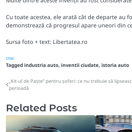
Multe dintre aceste invenții au fost considerat
Cu toate acestea, ele arată cât de departe au f
demonstrează că progresul apare uneori din ce
Sursa foto + text: Libertatea.ro
STIRI
Tagged
industria auto
,
inventii ciudate
,
istoria auto
„Kit-ul de Paște” pentru șoferi: ce nu trebuie să lipseas
Post
perioadă
navigation
Related Posts