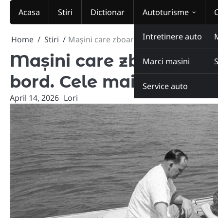
Skip
Acasa
Stiri
Dictionar
Autoturisme
to
content
Intretinere auto
Home
Stiri
Mașini care zboară, merg pe apă sau au to
Mașini care zboară, mer
Marci masini
bord. Cele mai ciudate in
Service auto
April 14, 2026
Lori