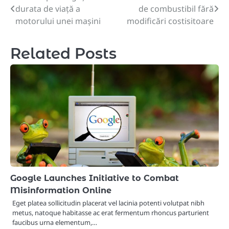
durata de viață a
de combustibil fără
navigation
motorului unei mașini
modificări costisitoare
Related Posts
Google Launches Initiative to Combat
Misinformation Online
Eget platea sollicitudin placerat vel lacinia potenti volutpat nibh
metus, natoque habitasse ac erat fermentum rhoncus parturient
faucibus urna elementum,…