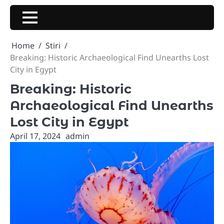
Skip
to
content
Home
Stiri
Breaking: Historic Archaeological Find Unearths Lost
City in Egypt
Breaking: Historic
Archaeological Find Unearths
Lost City in Egypt
April 17, 2024
admin