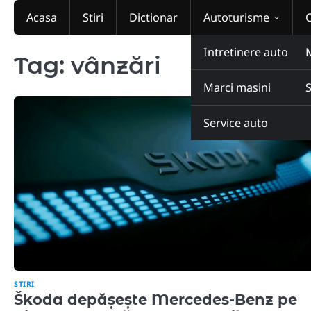
Skip
Acasa
Stiri
Dictionar
Autoturisme
to
content
Intretinere auto
Tag:
vânzări
Marci masini
Service auto
STIRI
Škoda depășește Mercedes-Benz pe