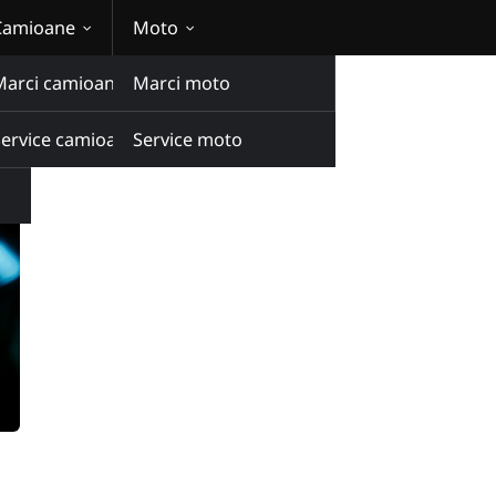
Camioane
Moto
Marci camioane
Marci moto
Service camioane
Service moto