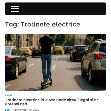
Skip
to
content
Tag:
Trotinete electrice
STIRI
Trotinete electrice în 2025: unde circuli legal și ce
amenzi riști
Lori
September 10, 2025