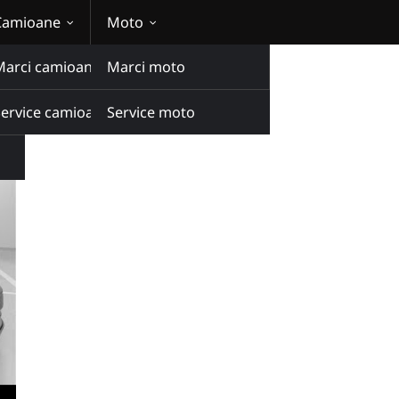
Camioane
Moto
Marci camioane
Marci moto
om
Service camioane
Service moto