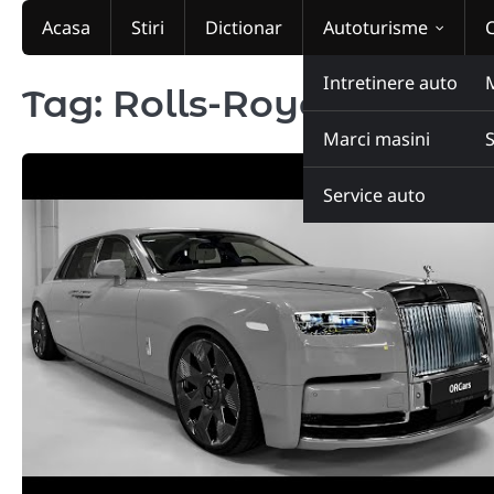
Skip
Acasa
Stiri
Dictionar
Autoturisme
to
content
Intretinere auto
Tag:
Rolls-Royce Phant
Marci masini
Service auto