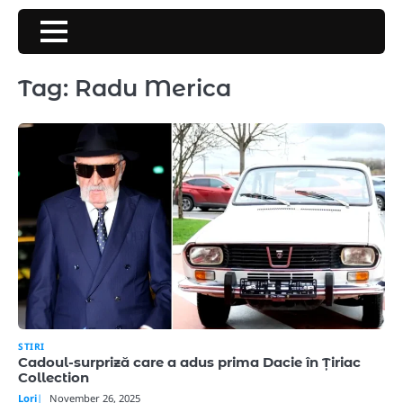
Skip
to
content
Tag:
Radu Merica
STIRI
Cadoul-surpriză care a adus prima Dacie în Țiriac
Collection
Lori
November 26, 2025