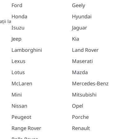
Ford
Geely
Honda
Hyundai
ții la
Isuzu
Jaguar
Jeep
Kia
Lamborghini
Land Rover
Lexus
Maserati
Lotus
Mazda
McLaren
Mercedes-Benz
Mini
Mitsubishi
Nissan
Opel
Peugeot
Porche
Range Rover
Renault