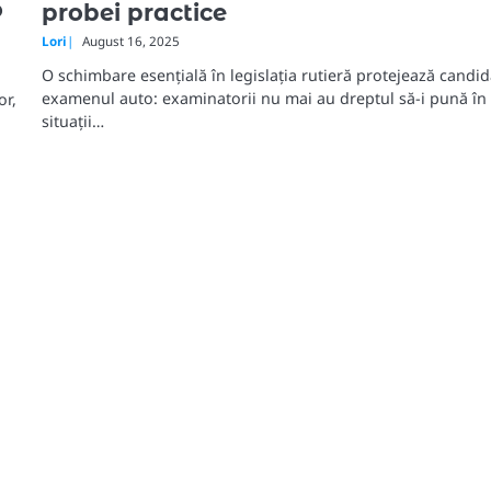
o
probei practice
Lori
August 16, 2025
O schimbare esențială în legislația rutieră protejează candida
examenul auto: examinatorii nu mai au dreptul să-i pună în
or,
situații…