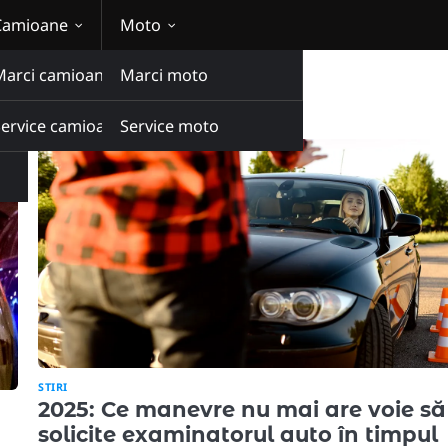
Camioane
Moto
Marci camioane
Marci moto
re
Service camioane
Service moto
STIRI
2025: Ce manevre nu mai are voie să
solicite examinatorul auto în timpul