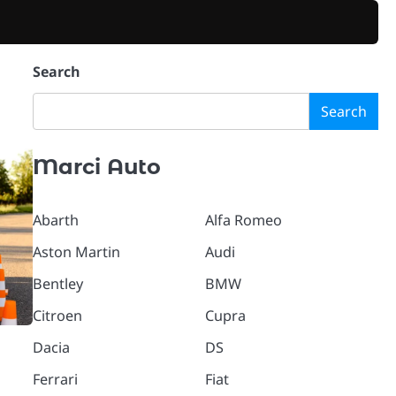
Search
Search
Marci Auto
Abarth
Alfa Romeo
Aston Martin
Audi
Bentley
BMW
Citroen
Cupra
Dacia
DS
Ferrari
Fiat