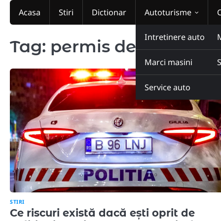
Skip
Acasa
Stiri
Dictionar
Autoturisme
to
content
Intretinere auto
Tag:
permis de conduce
Marci masini
Service auto
STIRI
Ce riscuri există dacă ești oprit de