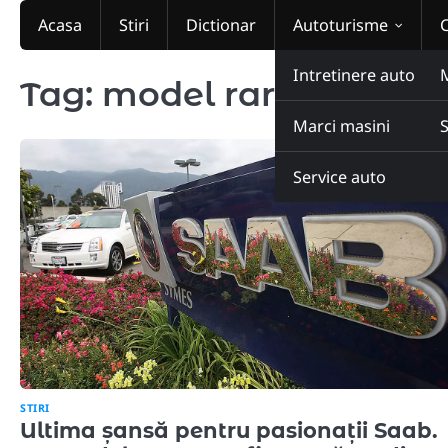
Skip
Acasa
Stiri
Dictionar
Autoturisme
to
content
Intretinere auto
Tag:
model rar Saab
Marci masini
Service auto
STIRI
Ultima șansă pentru pasionații Saab.