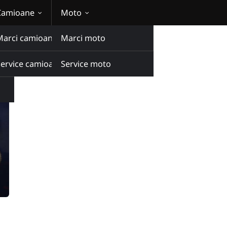
Camioane
Moto
Marci camioane
Marci moto
Service camioane
Service moto