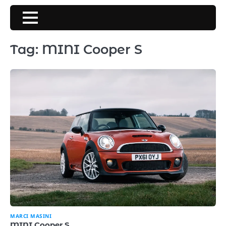
Skip
to
content
Tag:
MINI Cooper S
MARCI MASINI
MINI Cooper S