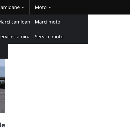
Camioane
Moto
Marci camioane
Marci moto
Service camioane
Service moto
le