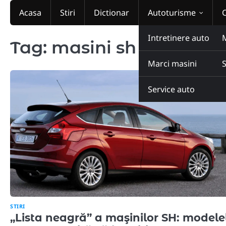
Skip
Acasa
Stiri
Dictionar
Autoturisme
to
content
Intretinere auto
Tag:
masini sh
Marci masini
Service auto
STIRI
„Lista neagră” a maşinilor SH: modele