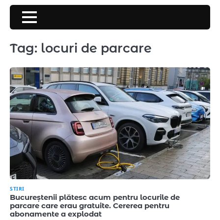
Skip
to
content
Tag:
locuri de parcare
STIRI
Bucureștenii plătesc acum pentru locurile de
parcare care erau gratuite. Cererea pentru
abonamente a explodat