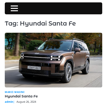
Skip
to
content
Tag:
Hyundai Santa Fe
MARCI MASINI
Hyundai Santa Fe
admin
August 26, 2024