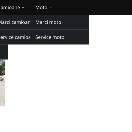
Camioane
Moto
Marci camioane
Marci moto
Service camioane
Service moto