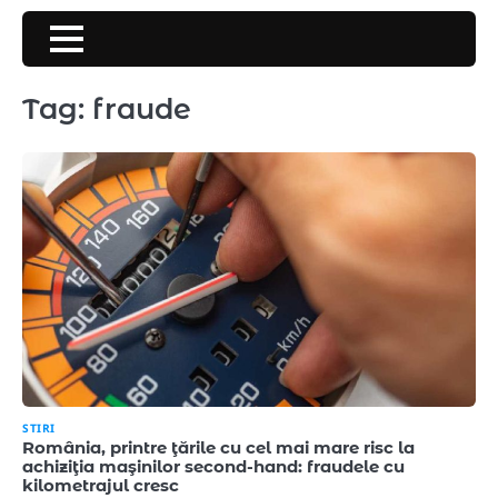
Skip
to
content
Tag:
fraude
STIRI
România, printre ţările cu cel mai mare risc la
achiziţia maşinilor second-hand: fraudele cu
kilometrajul cresc