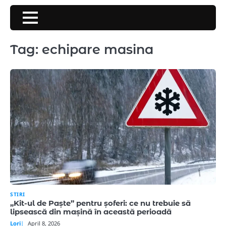
Skip
to
content
Tag:
echipare masina
STIRI
„Kit-ul de Paște” pentru șoferi: ce nu trebuie să
lipsească din mașină în această perioadă
Lori
April 8, 2026