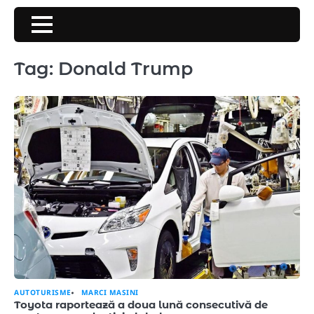
Skip
to
content
Tag:
Donald Trump
AUTOTURISME
MARCI MASINI
Toyota raportează a doua lună consecutivă de