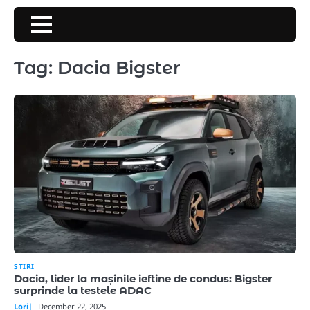
Skip
to
content
Tag:
Dacia Bigster
STIRI
Dacia, lider la mașinile ieftine de condus: Bigster
surprinde la testele ADAC
Lori
December 22, 2025