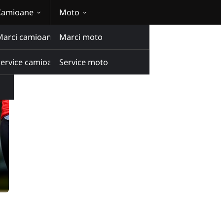
Camioane
Moto
Marci camioane
Marci moto
Service camioane
Service moto