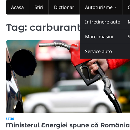
Skip
Acasa
Stiri
Dictionar
Autoturisme
to
content
Intretinere auto
Tag:
carburanti
Marci masini
Service auto
STIRI
Ministerul Energiei spune că România