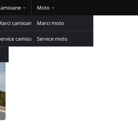
Camioane
Moto
Marci camioane
Marci moto
Service camioane
Service moto