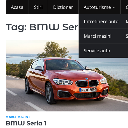
Skip
Acasa
Stiri
Dictionar
Autoturisme
to
content
Intretinere auto
Tag:
BMW Seria 1
Marci masini
Service auto
MARCI MASINI
BMW Seria 1