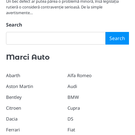
Un bec defect ar putea părea o problemă minoră, însă legislația
rutieră o consideră contravenție serioasă. De la simple
avertismente…
Search
Search
Marci Auto
Abarth
Alfa Romeo
Aston Martin
Audi
Bentley
BMW
Citroen
Cupra
Dacia
DS
Ferrari
Fiat