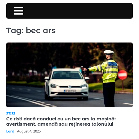
Skip
to
content
Tag:
bec ars
STIRI
Ce riști dacă conduci cu un bec ars la mașină:
avertisment, amendă sau reținerea talonului
Lori
August 4, 2025